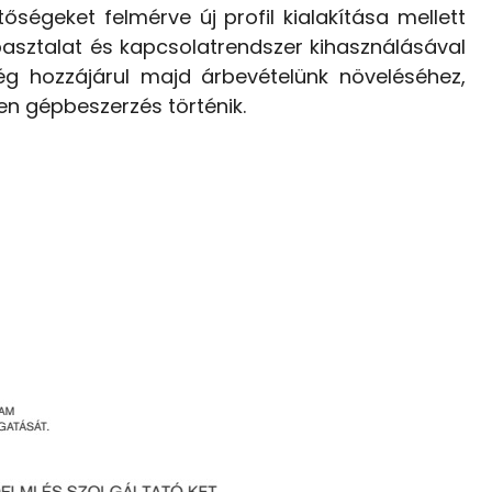
őségeket felmérve új profil kialakítása mellett
pasztalat és kapcsolatrendszer kihasználásával
ég hozzájárul majd árbevételünk növeléséhez,
en gépbeszerzés történik.