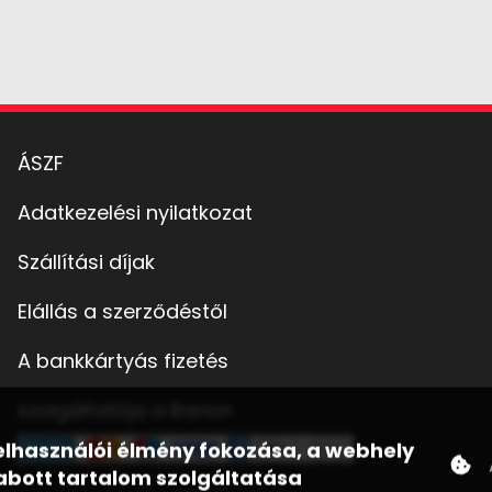
ÁSZF
Adatkezelési nyilatkozat
Szállítási díjak
Elállás a szerződéstől
A bankkártyás fizetés
szolgáltatója a Barion
a felhasználói élmény fokozása, a webhely
bott tartalom szolgáltatása