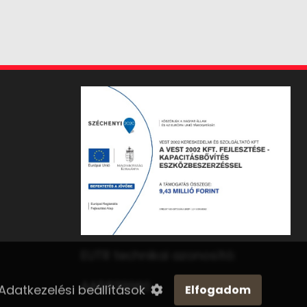
EUTR technikai azonosító:
Adatkezelési beállítások
Elfogadom
AA5839960