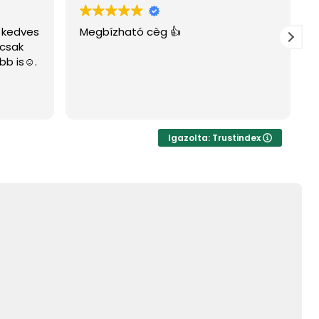
Nagyon kedvesek es a fa is
tokeletes.
Igazolta: Trustindex