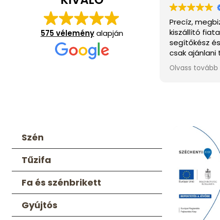
Precíz, megbizható cég! A fát
Szív
kiszállító fiatal ember kedves,
és g
575 vélemény
alapján
segítőkész és pontos! Mindenkinek
inne
csak ajánlani tudom! A fa abszolút
minőségi! Innentől kezdve csak ettől
Olvass tovább
a cégtől rendelek!
Szén
Tűzifa
Fa és szénbrikett
Gyújtós