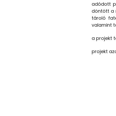
adódott pi
döntött a 
tároló fa
valamint t
a projekt 
projekt a