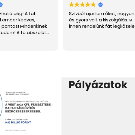
ből ajánlom őket, nagyon kedves
Megbízható cèg 👍
yors volt a kiszolgálás.☺️. csak
n rendelünk fát legközelebb is☺️.
Pályázatok