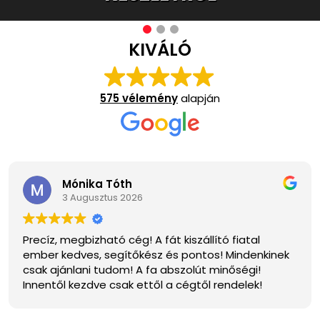
KIVÁLÓ
575 vélemény
alapján
a Tóth
Andrea
sztus 2026
21 Július
ható cég! A fát kiszállító fiatal
Szívből ajánlo
, segítőkész és pontos! Mindenkinek
a kiszolgálás.☺
 tudom! A fa abszolút minőségi!
legközelebb is☺
ve csak ettől a cégtől rendelek!