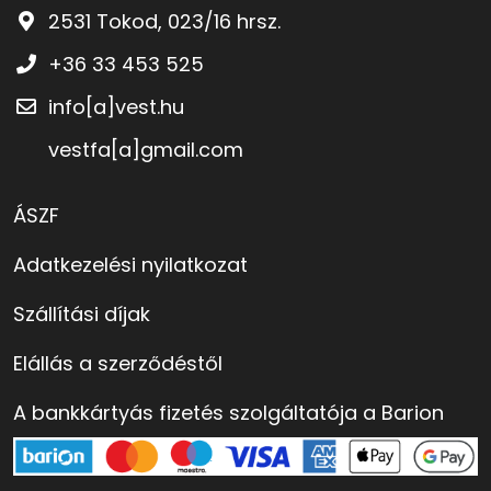
2531 Tokod, 023/16 hrsz.
+36 33 453 525
info[a]vest.hu
vestfa[a]gmail.com
ÁSZF
Adatkezelési nyilatkozat
Szállítási díjak
Elállás a szerződéstől
A bankkártyás fizetés szolgáltatója a Barion