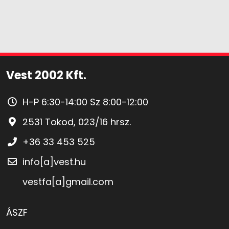
Vest 2002 Kft.
H-P 6:30-14:00 Sz 8:00-12:00
2531 Tokod, 023/16 hrsz.
+36 33 453 525
info[a]vest.hu
vestfa[a]gmail.com
ÁSZF