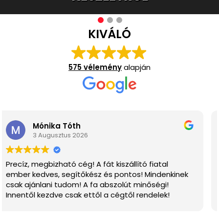
KIVÁLÓ
575 vélemény
alapján
Andrea Zöld
21 Július 2026
llító fiatal
Szívből ajánlom őket, nagyon kedv
tos! Mindenkinek
a kiszolgálás.☺️. csak innen rendelü
t minőségi!
legközelebb is☺️.
ől rendelek!