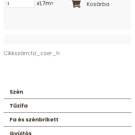
x1,7m
Kosárba
3
Cikkszám:
fa_cser_h
Szén
Tűzifa
Fa és szénbrikett
Gyújtós