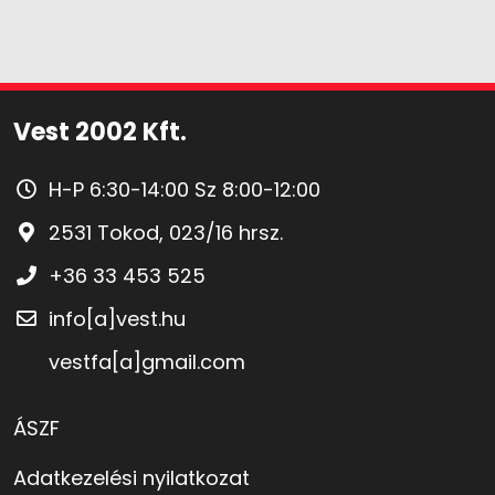
Vest 2002 Kft.
H-P 6:30-14:00 Sz 8:00-12:00
2531 Tokod, 023/16 hrsz.
+36 33 453 525
info[a]vest.hu
vestfa[a]gmail.com
ÁSZF
Adatkezelési nyilatkozat